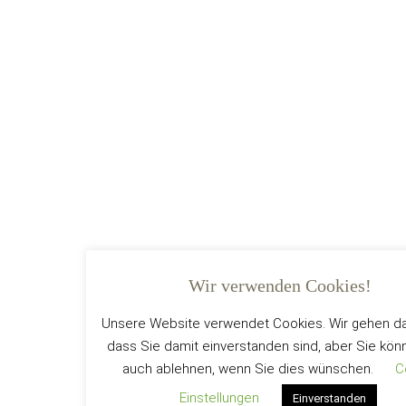
Partyservice zu Hochzeiten,
Familienfeiern und Events
Machen Sie aus Ihrem großen Tag etwas Besonderes. Wir
sorgen für kulinarische Highlights!
Wir verwenden Cookies!
Unsere Website verwendet Cookies. Wir gehen da
Buchen Sie hier
dass Sie damit einverstanden sind, aber Sie kön
auch ablehnen, wenn Sie dies wünschen.
C
Einstellungen
Einverstanden